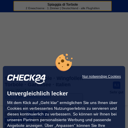
Spiaggia di Torbole
Sportreisen
2 Erwachsene · 1 Zimmer | Deutschland - alle Flughäfen
+3
Nur notwendige Cookies
Spiaggia di Torbole · Wingfoilen
Torbole · Gardasee · Italien
8,1
Viele Wingfoilschulen
Unvergleichlich lecker
Sehr gut
Zu den Unterkünften
Mit dem Klick auf „Geht klar” ermöglichen Sie uns Ihnen über
Haupt- und Nebensaison Wingfoilen
Cookies ein verbessertes Nutzungserlebnis zu servieren und
dieses kontinuierlich zu verbessern. So können wir Ihnen bei
01
02
03
04
05
06
unseren Partnern personalisierte Werbung und passende
07
08
09
10
11
12
Angebote anzeigen. Über „Anpassen” können Sie Ihre
Anfänger, Fortgeschrittener, Experte