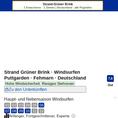
Strand Grüner Brink
2 Erwachsene · 1 Zimmer | Deutschland - alle Flughäfen
+6
Strand Grüner Brink · Windsurfen
Puttgarden · Fehmarn · Deutschland
7,6
Hohe Windsicherheit
Riesiges Stehrevier
Gut
Zu den Unterkünften
Haupt- und Nebensaison Windsurfen
01
02
03
04
05
06
07
08
09
10
11
12
Anfänger, Fortgeschrittener, Experte