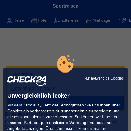
Sportreisen
Reise
Hotel
Städtereise
Mietwagen
Fl
Windsurfen auf Fehmarn
Mit CHECK24 die besten Spots für deinen
nächsten Urlaub finden
Fehmarn
Nur notwendige Cookies
beliebiger Zeitraum
Unvergleichlich lecker
Suche
Mit dem Klick auf „Geht klar” ermöglichen Sie uns Ihnen über
Cookies ein verbessertes Nutzungserlebnis zu servieren und
Dein Windsurfurlaub bei CHECK24
dieses kontinuierlich zu verbessern. So können wir Ihnen bei
Finde bei uns alle Infos zu deinem perfekten Windsurf-
unseren Partnern personalisierte Werbung und passende
Spot, vergleiche die besten Hotels und buche die
Angebote anzeigen. Über „Anpassen” können Sie Ihre