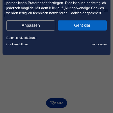
attraktivste Reise. Mit unserer Übersicht über die
persönlichen Präferenzen festlegen. Dies ist auch nachträglich
verschiedenen Windsurf-Schulen vor Ort weißt du
jederzeit möglich. Mit dem Klick auf „Nur notwendige Cookies”
außerdem von Anfang an, welche Schule am besten zu dir
werden lediglich technisch notwendige Cookies gespeichert.
passt.
Anpassen
Geht klar
Datenschutzerklärung
Cookierichtlinie
Impressum
Karte