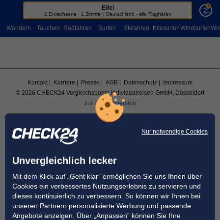
1
Eifel
Sportreisen
2 Erwachsene · 1 Zimmer | Deutschland - alle Flughäfen
Wandern
Tauchen
Radfahren
Surfen
Skifahren
Kitesurfen
Windsurfen
Win
Kontakt
| Karriere
| Presse
| AGB
| Datenschutz
| Impressum
© 2026 CHECK24 Vergleichsportal Individualreisen GmbH, Düsseldorf
zur Desktopversion
Nur notwendige Cookies
Unvergleichlich lecker
Mit dem Klick auf „Geht klar” ermöglichen Sie uns Ihnen über
Cookies ein verbessertes Nutzungserlebnis zu servieren und
dieses kontinuierlich zu verbessern. So können wir Ihnen bei
unseren Partnern personalisierte Werbung und passende
Angebote anzeigen. Über „Anpassen” können Sie Ihre