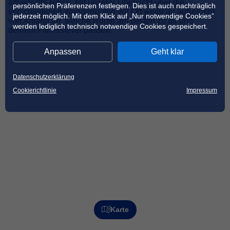
attraktivste Reise. Mit unserer Übersicht über die
persönlichen Präferenzen festlegen. Dies ist auch nachträglich
verschiedenen Wanderrouten vor Ort weißt du außerdem
jederzeit möglich. Mit dem Klick auf „Nur notwendige Cookies”
von Anfang an, welche Route am besten zu dir und
werden lediglich technisch notwendige Cookies gespeichert.
deinem Fitnesslevel passen.
Anpassen
Geht klar
Datenschutzerklärung
Cookierichtlinie
Impressum
Karte