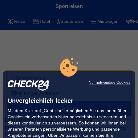
Sportreisen
Reise
Hotel
Städtereise
Mietwagen
Fl
Wandern im Schwarzwald
Mit CHECK24 die besten Spots für deinen
nächsten Urlaub finden
Schwarzwald
Nur notwendige Cookies
beliebiger Zeitraum
Unvergleichlich lecker
Suche
Mit dem Klick auf „Geht klar” ermöglichen Sie uns Ihnen über
Cookies ein verbessertes Nutzungserlebnis zu servieren und
Dein Wanderurlaub bei CHECK24
dieses kontinuierlich zu verbessern. So können wir Ihnen bei
Finde bei uns alle Infos zu deinem perfekten Wanderort,
unseren Partnern personalisierte Werbung und passende
vergleiche die besten Wanderhotels und buche die
Angebote anzeigen. Über „Anpassen” können Sie Ihre