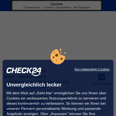
Cochem
Sportreisen
2 Erwachsene · 1 Zimmer | Deutschland - alle Flughäfen
+5
Nur notwendige Cookies
Cochem · Wandern
Eifel · Deutschland
9,3
Viele Wanderrouten
Wandern mit Kind
Unvergleichlich lecker
Hervorragend
Zu den Unterkünften
Mit dem Klick auf „Geht klar” ermöglichen Sie uns Ihnen über
Haupt- und Nebensaison Wandern
Cookies ein verbessertes Nutzungserlebnis zu servieren und
dieses kontinuierlich zu verbessern. So können wir Ihnen bei
01
02
03
04
05
06
unseren Partnern personalisierte Werbung und passende
07
08
09
10
11
12
Angebote anzeigen. Über „Anpassen” können Sie Ihre
Sehr viele Wanderrouten (≥ 500)