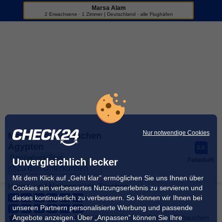
Marsa Alam
Sportreisen
2 Erwachsene · 1 Zimmer | Deutschland - alle Flughäfen
+26
Nur notwendige Cookies
Marsa Alam · Tauchen
Ägypten
8,6
Ganzjahres-Spot
Unvergleichlich lecker
Fabelhaft
Zu den Unterkünften
Mit dem Klick auf „Geht klar” ermöglichen Sie uns Ihnen über
Haupt- und Nebensaison Tauchen
Cookies ein verbessertes Nutzungserlebnis zu servieren und
dieses kontinuierlich zu verbessern. So können wir Ihnen bei
01
02
03
04
05
06
unseren Partnern personalisierte Werbung und passende
07
08
09
10
11
12
Angebote anzeigen. Über „Anpassen” können Sie Ihre
Korallenriffe, Wracks, Delfine, Haie, Schildkröten, Tieftauchen