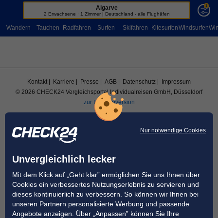
1
Algarve
Sportreisen
2 Erwachsene · 1 Zimmer | Deutschland - alle Flughäfen
Wandern
Tauchen
Radfahren
Surfen
Skifahren
Kitesurfen
Windsurfen
Win
Kontakt
| Karriere
| Presse
| AGB
| Datenschutz
| Impressum
© 2026 CHECK24 Vergleichsportal Individualreisen GmbH, Düsseldorf
zur Desktopversion
Nur notwendige Cookies
Unvergleichlich lecker
Mit dem Klick auf „Geht klar” ermöglichen Sie uns Ihnen über
Cookies ein verbessertes Nutzungserlebnis zu servieren und
dieses kontinuierlich zu verbessern. So können wir Ihnen bei
unseren Partnern personalisierte Werbung und passende
Angebote anzeigen. Über „Anpassen” können Sie Ihre