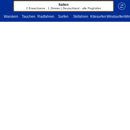
Italien
2 Erwachsene · 1 Zimmer | Deutschland - alle Flughäfen
Wandern
Tauchen
Radfahren
Surfen
Skifahren
Kitesurfen
Windsurfen
Win