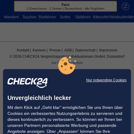
Faro
Sportreisen
2 Erwachsene · 1 Zimmer | Deutschland - alle Flughäfen
Wandern
Tauchen
Radfahren
Surfen
Skifahren
Kitesurfen
Windsurfen
Win
Kontakt
| Karriere
| Presse
| AGB
| Datenschutz
| Impressum
© 2026 CHECK24 Vergleichsportal Individualreisen GmbH, Düsseldorf
zur Desktopversion
Nur notwendige Cookies
Unvergleichlich lecker
Mit dem Klick auf „Geht klar” ermöglichen Sie uns Ihnen über
Cookies ein verbessertes Nutzungserlebnis zu servieren und
dieses kontinuierlich zu verbessern. So können wir Ihnen bei
unseren Partnern personalisierte Werbung und passende
Angebote anzeigen. Über „Anpassen” können Sie Ihre