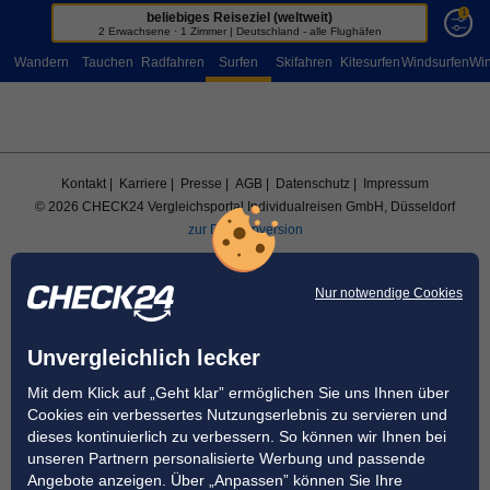
1
beliebiges Reiseziel (weltweit)
Sportreisen
2 Erwachsene · 1 Zimmer | Deutschland - alle Flughäfen
Wandern
Tauchen
Radfahren
Surfen
Skifahren
Kitesurfen
Windsurfen
Win
Kontakt
| Karriere
| Presse
| AGB
| Datenschutz
| Impressum
© 2026 CHECK24 Vergleichsportal Individualreisen GmbH, Düsseldorf
zur Desktopversion
Nur notwendige Cookies
Unvergleichlich lecker
Mit dem Klick auf „Geht klar” ermöglichen Sie uns Ihnen über
Cookies ein verbessertes Nutzungserlebnis zu servieren und
dieses kontinuierlich zu verbessern. So können wir Ihnen bei
unseren Partnern personalisierte Werbung und passende
Angebote anzeigen. Über „Anpassen” können Sie Ihre