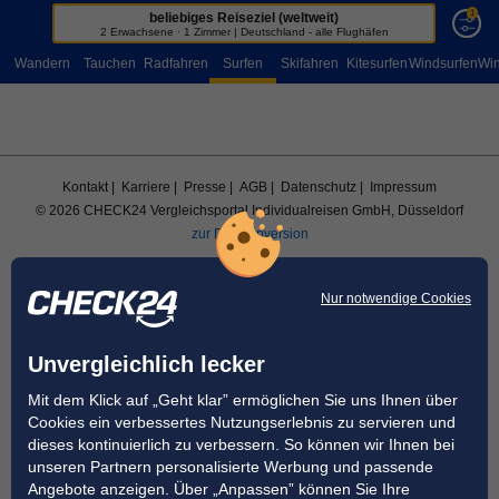
1
beliebiges Reiseziel (weltweit)
Sportreisen
2 Erwachsene · 1 Zimmer | Deutschland - alle Flughäfen
Wandern
Tauchen
Radfahren
Surfen
Skifahren
Kitesurfen
Windsurfen
Win
Kontakt
| Karriere
| Presse
| AGB
| Datenschutz
| Impressum
© 2026 CHECK24 Vergleichsportal Individualreisen GmbH, Düsseldorf
zur Desktopversion
Nur notwendige Cookies
Unvergleichlich lecker
Mit dem Klick auf „Geht klar” ermöglichen Sie uns Ihnen über
Cookies ein verbessertes Nutzungserlebnis zu servieren und
dieses kontinuierlich zu verbessern. So können wir Ihnen bei
unseren Partnern personalisierte Werbung und passende
Angebote anzeigen. Über „Anpassen” können Sie Ihre