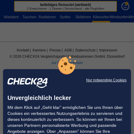
1
beliebiges Reiseziel (weltweit)
Sportreisen
2 Erwachsene · 1 Zimmer | Deutschland - alle Flughäfen
Wandern
Tauchen
Radfahren
Surfen
Skifahren
Kitesurfen
Windsurfen
Win
Kontakt
| Karriere
| Presse
| AGB
| Datenschutz
| Impressum
© 2026 CHECK24 Vergleichsportal Individualreisen GmbH, Düsseldorf
zur Desktopversion
Nur notwendige Cookies
Unvergleichlich lecker
Mit dem Klick auf „Geht klar” ermöglichen Sie uns Ihnen über
Cookies ein verbessertes Nutzungserlebnis zu servieren und
dieses kontinuierlich zu verbessern. So können wir Ihnen bei
unseren Partnern personalisierte Werbung und passende
Angebote anzeigen. Über „Anpassen” können Sie Ihre