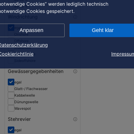
notwendige Cookies” werden lediglich technisch
ab 80 %
notwendige Cookies gespeichert.
Windrichtung
egal
Anpassen
Geht klar
Onshore
Offshore
Datenschutzerklärung
Sideshore
Cookierichtlinie
Impressu
Sideonshore
Sideoffshore
Gewässergegebenheiten
egal
Glatt-/ Flachwasser
Kabbelwelle
Dünungswelle
Wavespot
Stehrevier
egal