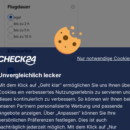
Flugdauer
egal
bis zu 2 h
bis zu 5 h
bis zu 10 h
Kitesurfen
Nur notwendige Cookie
Level
alle Level
Unvergleichlich lecker
Anfänger
Fortgeschrittener
Mit dem Klick auf „Geht klar” ermöglichen Sie uns Ihnen übe
Experte
Cookies ein verbessertes Nutzungserlebnis zu servieren un
dieses kontinuierlich zu verbessern. So können wir Ihnen be
Windwahrscheinlichkeit ab
unseren Partnern personalisierte Werbung und passende
11 Knoten
Angebote anzeigen. Über „Anpassen” können Sie Ihre
egal
persönlichen Präferenzen festlegen. Dies ist auch
ab 40 %
nachträglich jederzeit möglich. Mit dem Klick auf „Nur
ab 60 %