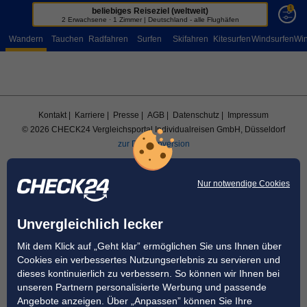
1
beliebiges Reiseziel (weltweit)
Sportreisen
2 Erwachsene · 1 Zimmer | Deutschland - alle Flughäfen
Wandern
Tauchen
Radfahren
Surfen
Skifahren
Kitesurfen
Windsurfen
Win
Kontakt
| Karriere
| Presse
| AGB
| Datenschutz
| Impressum
© 2026 CHECK24 Vergleichsportal Individualreisen GmbH, Düsseldorf
zur Desktopversion
Nur notwendige Cookies
Unvergleichlich lecker
Mit dem Klick auf „Geht klar” ermöglichen Sie uns Ihnen über
Cookies ein verbessertes Nutzungserlebnis zu servieren und
dieses kontinuierlich zu verbessern. So können wir Ihnen bei
unseren Partnern personalisierte Werbung und passende
Angebote anzeigen. Über „Anpassen” können Sie Ihre