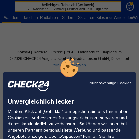
1
beliebiges Reiseziel (weltweit)
Sportreisen
2 Erwachsene · 1 Zimmer | Deutschland - alle Flughäfen
Wandern
Tauchen
Radfahren
Surfen
Skifahren
Kitesurfen
Windsurfen
Win
Kontakt
| Karriere
| Presse
| AGB
| Datenschutz
| Impressum
© 2026 CHECK24 Vergleichsportal Individualreisen GmbH, Düsseldorf
zur Desktopversion
Nur notwendige Cookies
Unvergleichlich lecker
Mit dem Klick auf „Geht klar” ermöglichen Sie uns Ihnen über
Cookies ein verbessertes Nutzungserlebnis zu servieren und
dieses kontinuierlich zu verbessern. So können wir Ihnen bei
unseren Partnern personalisierte Werbung und passende
Angebote anzeigen. Über „Anpassen” können Sie Ihre