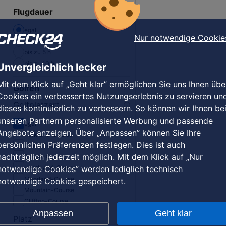
Flugdauer
egal
Nur notwendige Cookie
bis zu 2 h
bis zu 5 h
bis zu 10 h
Unvergleichlich lecker
Mit dem Klick auf „Geht klar” ermöglichen Sie uns Ihnen übe
Golfen
Cookies ein verbessertes Nutzungserlebnis zu servieren un
Golfplatzart
dieses kontinuierlich zu verbessern. So können wir Ihnen be
unseren Partnern personalisierte Werbung und passende
egal
Angebote anzeigen. Über „Anpassen” können Sie Ihre
Parkland-Course
persönlichen Präferenzen festlegen. Dies ist auch
Links-Course
nachträglich jederzeit möglich. Mit dem Klick auf „Nur
Desert-Course
notwendige Cookies” werden lediglich technisch
Heathland-Course
Moorland-Course
notwendige Cookies gespeichert.
Mountain-Course
Clifftop-Course
Anpassen
Geht klar
Platz