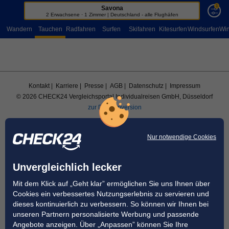
1
Savona
Sportreisen
2 Erwachsene · 1 Zimmer | Deutschland - alle Flughäfen
Wandern
Tauchen
Radfahren
Surfen
Skifahren
Kitesurfen
Windsurfen
Win
Kontakt
| Karriere
| Presse
| AGB
| Datenschutz
| Impressum
© 2026 CHECK24 Vergleichsportal Individualreisen GmbH, Düsseldorf
zur Desktopversion
Nur notwendige Cookies
Unvergleichlich lecker
Mit dem Klick auf „Geht klar” ermöglichen Sie uns Ihnen über
Cookies ein verbessertes Nutzungserlebnis zu servieren und
dieses kontinuierlich zu verbessern. So können wir Ihnen bei
unseren Partnern personalisierte Werbung und passende
Angebote anzeigen. Über „Anpassen” können Sie Ihre