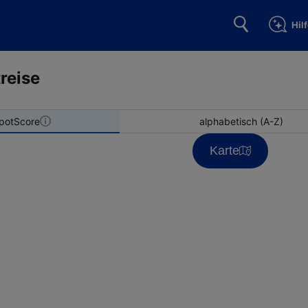
Hil
reise
potScore
alphabetisch (A-Z)
Karte