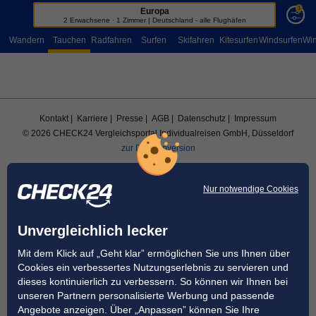
1
Europa
Sportreisen
2 Erwachsene · 1 Zimmer | Deutschland - alle Flughäfen
Wandern
Tauchen
Radfahren
Surfen
Skifahren
Kitesurfen
Windsurfen
Win
Kontakt
| Karriere
| Presse
| AGB
| Datenschutz
| Impressum
© 2026 CHECK24 Vergleichsportal Individualreisen GmbH, Düsseldorf
zur Desktopversion
Nur notwendige Cookies
Unvergleichlich lecker
Mit dem Klick auf „Geht klar” ermöglichen Sie uns Ihnen über
Cookies ein verbessertes Nutzungserlebnis zu servieren und
dieses kontinuierlich zu verbessern. So können wir Ihnen bei
unseren Partnern personalisierte Werbung und passende
Angebote anzeigen. Über „Anpassen” können Sie Ihre