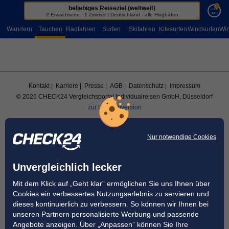
1
beliebiges Reiseziel (weltweit)
Sportreisen
2 Erwachsene · 1 Zimmer | Deutschland - alle Flughäfen
Wandern
Tauchen
Radfahren
Surfen
Skifahren
Kitesurfen
Windsurfen
Win
Kontakt
| Karriere
| Presse
| AGB
| Datenschutz
| Impressum
© 2026 CHECK24 Vergleichsportal Individualreisen GmbH, Düsseldorf
zur Desktopversion
Nur notwendige Cookies
Unvergleichlich lecker
Mit dem Klick auf „Geht klar” ermöglichen Sie uns Ihnen über
Cookies ein verbessertes Nutzungserlebnis zu servieren und
dieses kontinuierlich zu verbessern. So können wir Ihnen bei
unseren Partnern personalisierte Werbung und passende
Angebote anzeigen. Über „Anpassen” können Sie Ihre