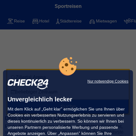
Sportreisen
Reise
Hotel
Städtereise
Mietwagen
Fl
Skifahren in der Zillertal Arena
Mit CHECK24 die besten Skigebiete für deinen
nächsten Urlaub finden
Zillertal Arena
Nur notwendige Cookies
beliebiger Zeitraum
Unvergleichlich lecker
Suche
Mit dem Klick auf „Geht klar” ermöglichen Sie uns Ihnen über
Cookies ein verbessertes Nutzungserlebnis zu servieren und
Dein Skiurlaub bei CHECK24
dieses kontinuierlich zu verbessern. So können wir Ihnen bei
Finde bei uns alle Infos zu deinem perfekten Skigebiet,
unseren Partnern personalisierte Werbung und passende
vergleiche die besten Skiorte und buche die attraktivste
Angebote anzeigen. Über „Anpassen” können Sie Ihre