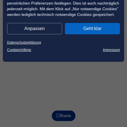
Reise. Mit unserer Übersicht über die verschiedenen Ski-
persönlichen Präferenzen festlegen. Dies ist auch nachträglich
Schulen vor Ort weißt du außerdem von Anfang an,
jederzeit möglich. Mit dem Klick auf „Nur notwendige Cookies”
welche Schule am besten zu dir passt.
werden lediglich technisch notwendige Cookies gespeichert.
Anpassen
Geht klar
Datenschutzerklärung
Cookierichtlinie
Impressum
Karte