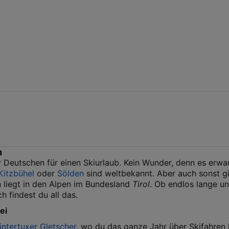
h
r Deutschen für einen Skiurlaub. Kein Wunder, denn es erwar
Kitzbühel
oder
Sölden
sind weltbekannt. Aber auch sonst gib
 liegt in den Alpen im Bundesland
Tirol
. Ob endlos lange un
h findest du all das.
ei
intertuxer Gletscher
, wo du das ganze Jahr über Skifahren 