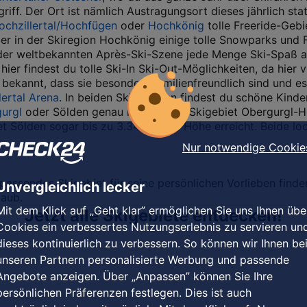
griff. Der Ort ist nämlich Austragungsort dieses jährlich s
ochzillertal/Hochfügen
oder
Hochkönig
tolle Freeride-Geb
er in der Skiregion Hochkönig einige tolle Snowparks und F
der weltbekannten Après-Ski-Szene jede Menge Ski-Spaß au
, hier findest du tolle Ski-In Ski-Out-Möglichkeiten, da hier 
ür bekannt, dass sie besonders familienfreundlich sind und 
llertal Arena
. In beiden Skigebieten findest du schöne Kinde
urgl
oder Sölden genau richtig. Das Skigebiet Obergurgl-Ho
t Sölden sogar bis zu 3.340 Meter Höhe erreicht. Beide l
Nur notwendige Cookie
passendes Skigebiet für seine persönlichen Vorlieben finde
Unvergleichlich lecker
laub.
Mit dem Klick auf „Geht klar” ermöglichen Sie uns Ihnen übe
Jetzt alle Skigebiete entdecken!
Cookies ein verbessertes Nutzungserlebnis zu servieren un
dieses kontinuierlich zu verbessern. So können wir Ihnen be
unseren Partnern personalisierte Werbung und passende
Angebote anzeigen. Über „Anpassen” können Sie Ihre
persönlichen Präferenzen festlegen. Dies ist auch