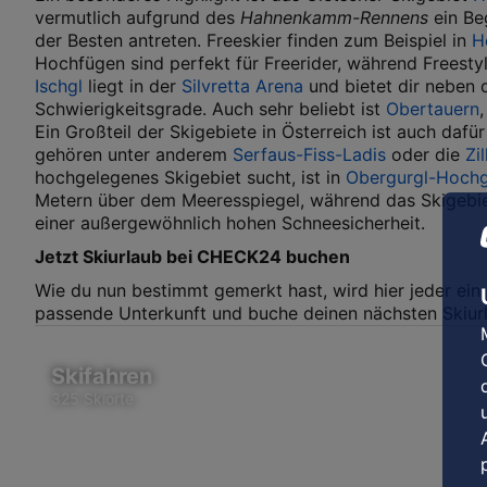
vermutlich aufgrund des
Hahnenkamm-Rennens
ein Be
der Besten antreten. Freeskier finden zum Beispiel in
H
Hochfügen sind perfekt für Freerider, während Freestyl
Ischgl
liegt in der
Silvretta Arena
und bietet dir neben 
Schwierigkeitsgrade. Auch sehr beliebt ist
Obertauern
Ein Großteil der Skigebiete in Österreich ist auch daf
gehören unter anderem
Serfaus-Fiss-Ladis
oder die
Zi
hochgelegenes Skigebiet sucht, ist in
Obergurgl-Hochg
Metern über dem Meeresspiegel, während das Skigebie
einer außergewöhnlich hohen Schneesicherheit.
Jetzt Skiurlaub bei CHECK24 buchen
Wie du nun bestimmt gemerkt hast, wird hier jeder ein 
passende Unterkunft und buche deinen nächsten Skiur
Skifahren
325 Skiorte