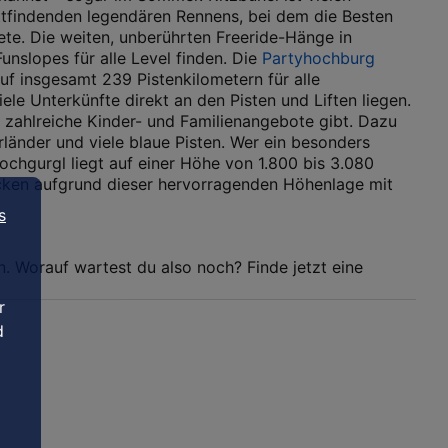
tattfindenden legendären Rennens, bei dem die Besten
iete. Die weiten, unberührten Freeride-Hänge in
unslopes für alle Level finden. Die
Partyhochburg
f insgesamt 239 Pistenkilometern für alle
viele Unterkünfte direkt an den Pisten und Liften liegen.
es zahlreiche Kinder- und Familienangebote gibt. Dazu
rländer und viele blaue Pisten. Wer ein besonders
chgurgl liegt auf einer Höhe von 1.800 bis 3.080
ocken aufgrund dieser hervorragenden Höhenlage mit
s
n. Worauf wartest du also noch? Finde jetzt eine
r
d
i