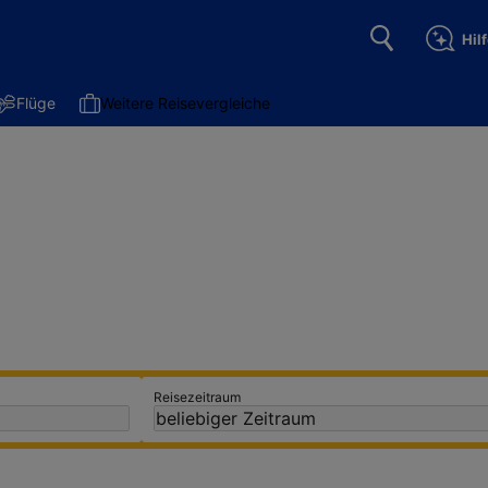
Hil
Flüge
Weitere Reisevergleiche
Skifahren in Österreich
24 die besten Skigebiete für deinen nächsten Url
Reisezeitraum