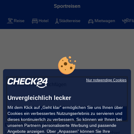
Sportreisen
Reise
Hotel
Städtereise
Mietwagen
Fl
Skifahren im
Hochzillertal/Hochfügen
Mit CHECK24 die besten Skigebiete für deinen
nächsten Urlaub finden
Nur notwendige Cookies
Hochzillertal/Hochfügen
Unvergleichlich lecker
beliebiger Zeitraum
Mit dem Klick auf „Geht klar” ermöglichen Sie uns Ihnen über
Suche
Cookies ein verbessertes Nutzungserlebnis zu servieren und
dieses kontinuierlich zu verbessern. So können wir Ihnen bei
Dein Skiurlaub bei CHECK24
unseren Partnern personalisierte Werbung und passende
Angebote anzeigen. Über „Anpassen” können Sie Ihre
Finde bei uns alle Infos zu deinem perfekten Skigebiet,