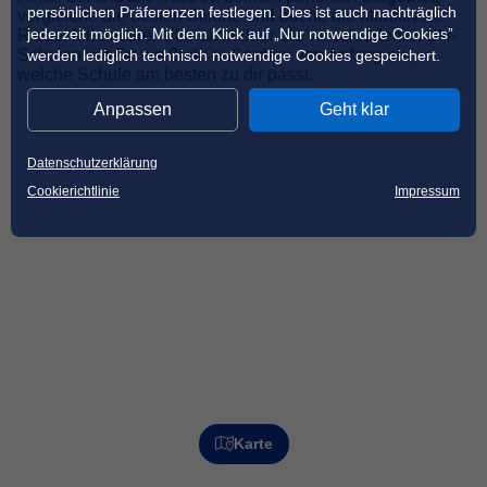
persönlichen Präferenzen festlegen. Dies ist auch nachträglich
vergleiche die besten Skiorte und buche die attraktivste
jederzeit möglich. Mit dem Klick auf „Nur notwendige Cookies”
Reise. Mit unserer Übersicht über die verschiedenen Ski-
Schulen vor Ort weißt du außerdem von Anfang an,
werden lediglich technisch notwendige Cookies gespeichert.
welche Schule am besten zu dir passt.
Anpassen
Geht klar
Datenschutzerklärung
Cookierichtlinie
Impressum
Karte