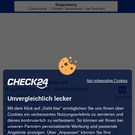
Regensburg
Sportreisen
2 Erwachsene · 1 Zimmer | Deutschland - alle Flughäfen
+3
Nur notwendige Cookies
Regensburg · Radfahren
Bayerischer Wald · Deutschland
9,5
Sehr viele Radrouten
Unvergleichlich lecker
Exzellent
Zu den Unterkünften
Mit dem Klick auf „Geht klar” ermöglichen Sie uns Ihnen über
Haupt- und Nebensaison Radfahren
Cookies ein verbessertes Nutzungserlebnis zu servieren und
dieses kontinuierlich zu verbessern. So können wir Ihnen bei
01
02
03
04
05
06
unseren Partnern personalisierte Werbung und passende
07
08
09
10
11
12
Angebote anzeigen. Über „Anpassen” können Sie Ihre
Klassisches Rad, Gravelbike, Rennrad, Mountainbike