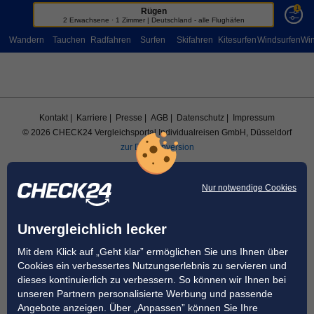
1
Rügen
Sportreisen
2 Erwachsene · 1 Zimmer | Deutschland - alle Flughäfen
Wandern
Tauchen
Radfahren
Surfen
Skifahren
Kitesurfen
Windsurfen
Win
Kontakt
| Karriere
| Presse
| AGB
| Datenschutz
| Impressum
© 2026 CHECK24 Vergleichsportal Individualreisen GmbH, Düsseldorf
zur Desktopversion
Nur notwendige Cookies
Unvergleichlich lecker
Mit dem Klick auf „Geht klar” ermöglichen Sie uns Ihnen über
Cookies ein verbessertes Nutzungserlebnis zu servieren und
dieses kontinuierlich zu verbessern. So können wir Ihnen bei
unseren Partnern personalisierte Werbung und passende
Angebote anzeigen. Über „Anpassen” können Sie Ihre