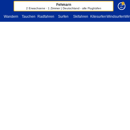
1
Fehmarn
2 Erwachsene · 1 Zimmer | Deutschland - alle Flughäfen
Wandern
Tauchen
Radfahren
Surfen
Skifahren
Kitesurfen
Windsurfen
Win