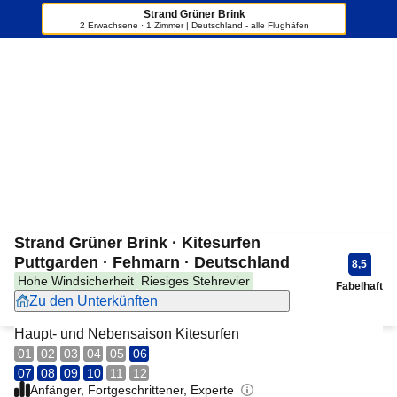
Strand Grüner Brink
2 Erwachsene · 1 Zimmer | Deutschland - alle Flughäfen
+15
Strand Grüner Brink · Kitesurfen
Puttgarden · Fehmarn · Deutschland
8,5
Hohe Windsicherheit
Riesiges Stehrevier
Fabelhaft
Zu den Unterkünften
Haupt- und Nebensaison Kitesurfen
01
02
03
04
05
06
07
08
09
10
11
12
Anfänger, Fortgeschrittener, Experte