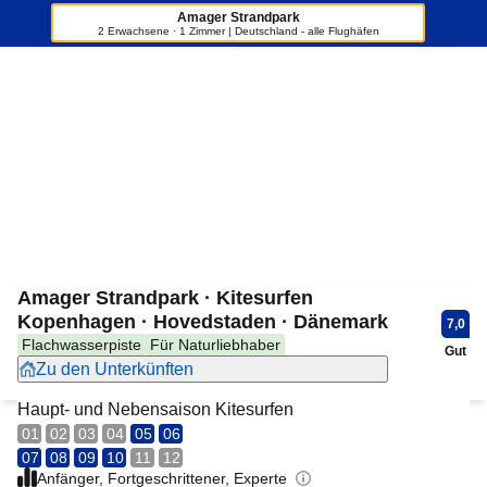
Amager Strandpark
2 Erwachsene · 1 Zimmer | Deutschland - alle Flughäfen
+5
Amager Strandpark · Kitesurfen
Kopenhagen · Hovedstaden · Dänemark
7,0
Flachwasserpiste
Für Naturliebhaber
Gut
Zu den Unterkünften
Haupt- und Nebensaison Kitesurfen
01
02
03
04
05
06
07
08
09
10
11
12
Anfänger, Fortgeschrittener, Experte