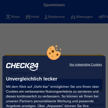
Sportreisen
Reise
Hotel
Städtereise
Mietwagen
Fl
Golfen in Südtirol
Mit CHECK24 die besten Golfplätze für deinen
nächsten Urlaub finden
Südtirol
Nur notwendige Cookies
beliebiger Zeitraum
Unvergleichlich lecker
Suche
Mit dem Klick auf „Geht klar” ermöglichen Sie uns Ihnen über
Cookies ein verbessertes Nutzungserlebnis zu servieren und
Dein Golfurlaub bei CHECK24
dieses kontinuierlich zu verbessern. So können wir Ihnen bei
Finde bei uns alle Infos zu deinem perfekten Golfurlaub,
unseren Partnern personalisierte Werbung und passende
vergleiche die besten Golfhotels und buche die attraktivste
Angebote anzeigen. Über „Anpassen” können Sie Ihre